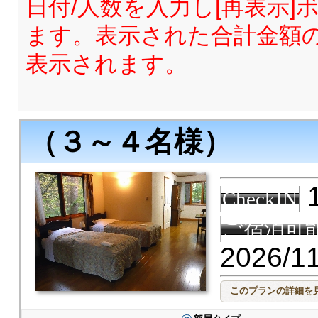
日付/人数を入力し[再表示
ます。表示された合計金額
表示されます。
（３～４名様）
1
CheckIN
ご宿泊可
2026/1