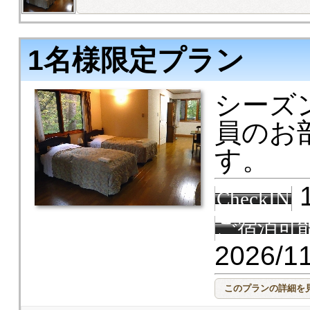
1名様限定プラン
シーズン
員のお
す。
1
CheckIN
ご宿泊可
2026/1