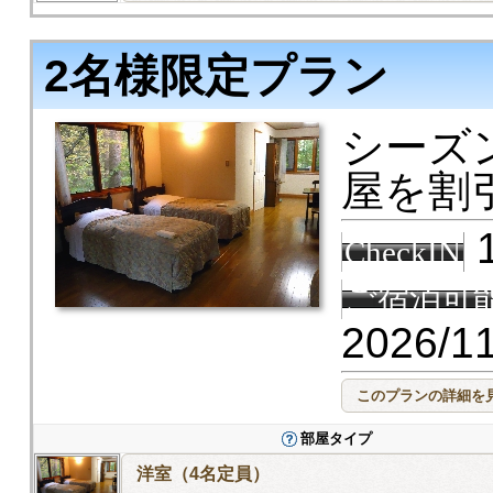
2名様限定プラン
シーズン
屋を割
1
CheckIN
ご宿泊可
2026/1
部屋タイプ
洋室（4名定員）