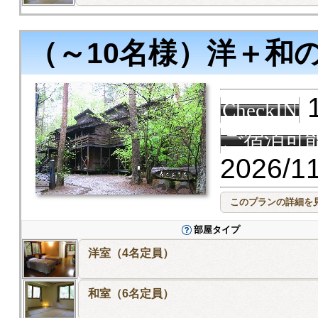
（～10名様）洋＋和
1
CheckIN
ご宿泊可
2026/1
部屋タイプ
洋室（4名定員）
和室（6名定員）